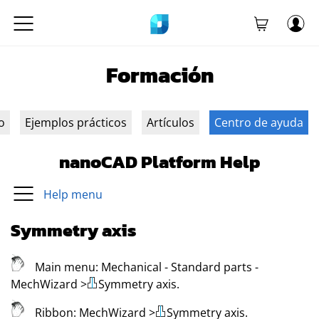
Formación
o
Ejemplos prácticos
Artículos
Centro de ayuda
nanoCAD Platform Help
Help menu
Symmetry axis
Main menu:
Mechanical
- Standard parts -
MechWizard
>
Symmetry axis
.
Ribbon:
MechWizard
>
Symmetry axis
.