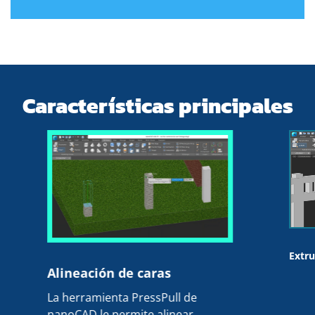
Características principales
Extru
Alineación de caras
La herramienta PressPull de
nanoCAD le permite alinear