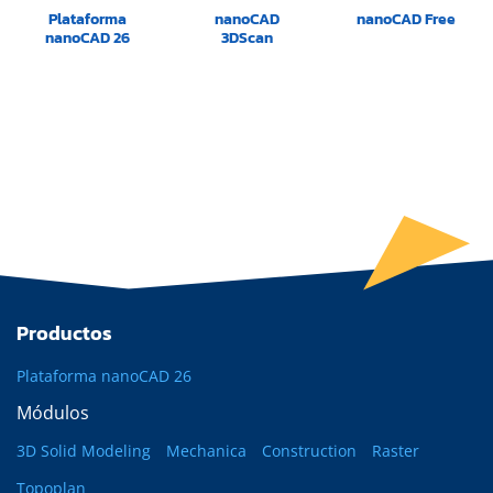
Plataforma
nanoCAD
nanoCAD Free
nanoCAD 26
3DScan
Productos
Plataforma nanoCAD 26
Módulos
3D Solid Modeling
Mechanica
Construction
Raster
Topoplan