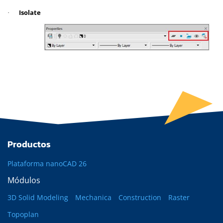
Isolate
·
Productos
Plataforma nanoCAD 26
Módulos
3D Solid Modeling
Mechanica
Construction
Raster
Topoplan