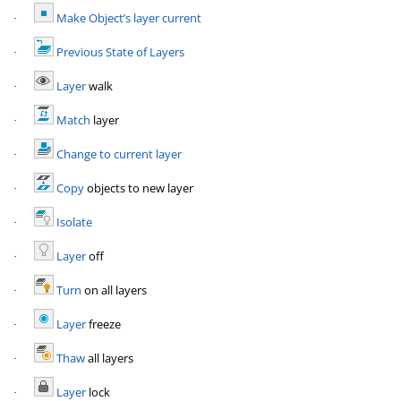
Make Object’s layer current
·
Previous State of Layers
·
Layer
walk
·
Match
layer
·
Change to current layer
·
Copy
objects to new layer
·
Isolate
·
Layer
off
·
Turn
on all layers
·
Layer
freeze
·
Thaw
all layers
·
Layer
lock
·