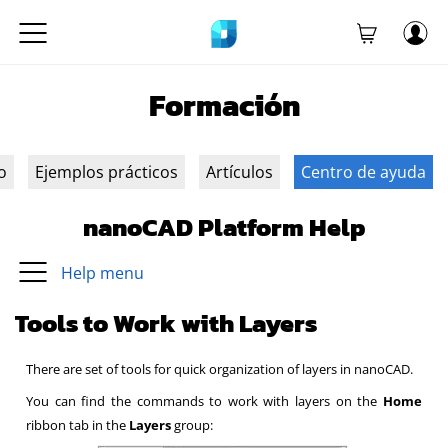
Formación
o
Ejemplos prácticos
Artículos
Centro de ayuda
nanoCAD Platform Help
Help menu
Tools to Work with Layers
There are set of tools for quick organization of layers in nanoCAD.
You can find the commands to work with layers on the
Home
ribbon tab in the
Layers
group: