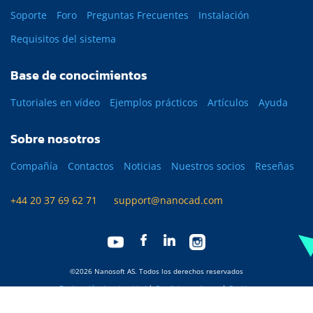
Soporte
Foro
Preguntas Frecuentes
Instalación
Requisitos del sistema
Base de conocimientos
Tutoriales en vídeo
Ejemplos prácticos
Artículos
Ayuda
Sobre nosotros
Compañía
Contactos
Noticias
Nuestros socios
Reseñas
+44 20 37 69 62 71
support@nanocad.com
©2026 Nanosoft AS. Todos los derechos reservados
Declaración de privacidad
|
Condiciones de uso
|
Cookies