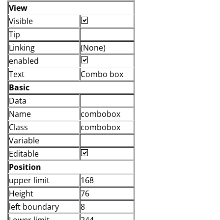
View
Visible
Tip
Linking
(None)
enabled
Text
Combo box
Basic
Data
Name
combobox
Class
combobox
Variable
Editable
Position
upper limit
168
Height
76
left boundary
8