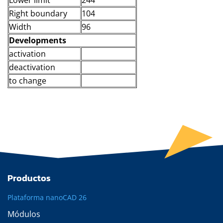
Lower limit
244
Right boundary
104
Width
96
Developments
activation
deactivation
to change
Productos
Plataforma nanoCAD 26
Módulos