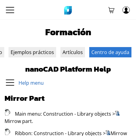
Formación
o
Ejemplos prácticos
Artículos
Centro de ayuda
nanoCAD Platform Help
Help menu
Mirror Part
Main menu:
Construction
- Library objects
>
Mirrow part
.
Ribbon:
Construction
- Library objects
>
Mirrow